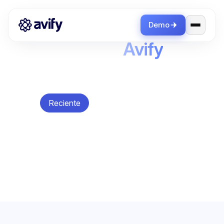
Demo
Blog de
Avify
Artículos, guías y tutoriales para ayudarte a
vender más.
Reciente
Avify
Avify News
Casos de éxito
CRM
Diseño
E-commerce
Emprendimiento
Integraciones
Inventario
Marketing