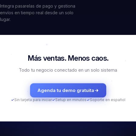
Integra pasarelas de pago y gestiona
envíos en tiempo real desde un solo
lugar.
Más ventas.
Menos caos.
Todo tu negocio conectado en un solo sistema
Agenda tu demo gratuita
✓
Sin tarjeta para iniciar
✓
Setup en minutos
✓
Soporte en español