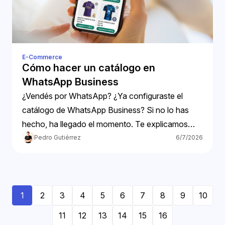
E-Commerce
Cómo hacer un catálogo en
WhatsApp Business
¿Vendés por WhatsApp? ¿Ya configuraste el
catálogo de WhatsApp Business? Si no lo has
hecho, ha llegado el momento. Te explicamos
cómo hacer tu catálogo.
Pedro Gutiérrez
6/7/2026
1
2
3
4
5
6
7
8
9
10
11
12
13
14
15
16