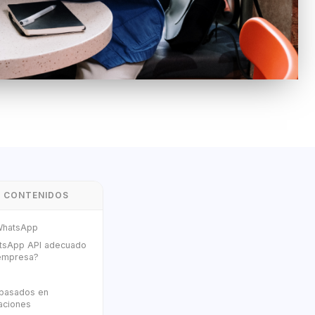
E CONTENIDOS
WhatsApp
tsApp API adecuado
 empresa?
 basados en
aciones