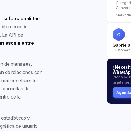
Categor
Convers
Marketi
r la funcionalidad
 diferencia de
G
. La API de
an escala entre
Gabriela
Customer 
ón de mensajes,
¿Necesit
ón de relaciones con
WhatsAp
Probá Avify
 manera eficiente.
tarjeta, se
a consultas de
Agendar
ntro de la
 estadísticas y
 gráfica de usuario