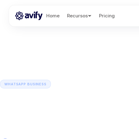
Home
Recursos
Pricing
WHATSAPP BUSINESS
WhatsApp API: ¿En 
consiste y cuáles so
costos?