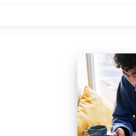
qué
n sus