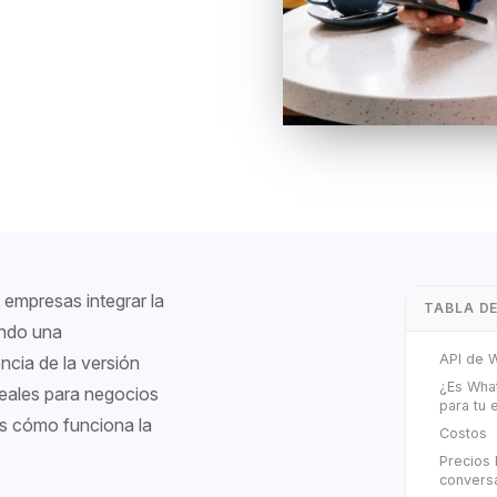
empresas integrar la
TABLA D
ando una
API de 
ncia de la versión
¿Es Wha
eales para negocios
para tu
os cómo funciona la
Costos
Precios
convers