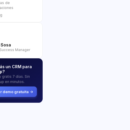
ías de
aciones
ng
 Sosa
Success Manager
ás un CRM para
p?
 gratis 7 días. Sin
tup en minutos.
 demo gratuita →