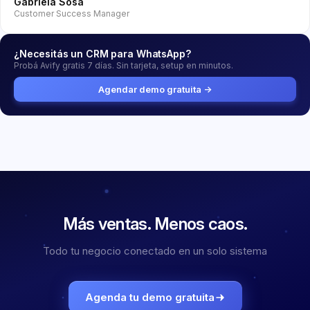
Gabriela Sosa
Customer Success Manager
¿Necesitás un CRM para WhatsApp?
Probá Avify gratis 7 días. Sin tarjeta, setup en minutos.
Agendar demo gratuita →
Más ventas.
Menos caos.
Todo tu negocio conectado en un solo sistema
Agenda tu demo gratuita