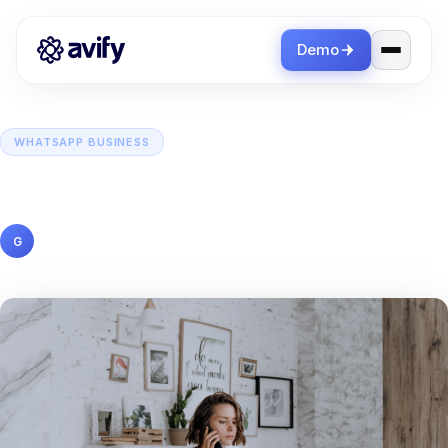
Demo
WHATSAPP BUSINESS
WhatsApp: Cómo evitar que tu
contenido sea considerado Spam
Gabriela Sosa
10 junio 2024
6 min de lectura
G