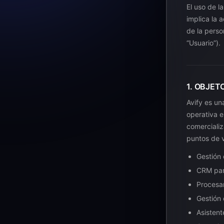
El uso de l
implica la 
de la person
“Usuario”).
1. OBJET
Avify es un
operativa 
comerciali
puntos de v
Gestión 
CRM para
Procesa
Gestión 
Asistent