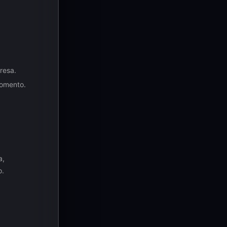
resa.
momento.
a,
o.