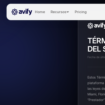
Home
Recursos
Pricing
TÉRM
DEL 
Fecha de últ
Estos Térmi
plataforma 
las leyes d
Miami, Flor
“Prestador” 