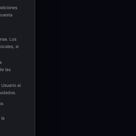
ndiciones
opuesta
ense. Los
ocales, si
s
de las
 Usuario al
deudados.
os
 la