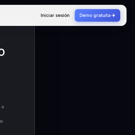
Iniciar sesión
Demo gratuita
O
 a
el