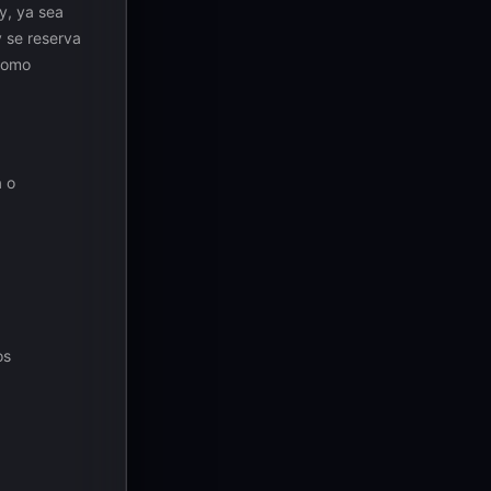
y, ya sea
y se reserva
 como
a o
os