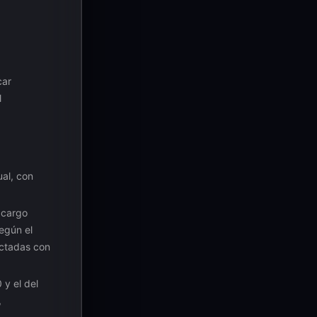
car
l
ual, con
 cargo
egún el
actadas con
y el del
,