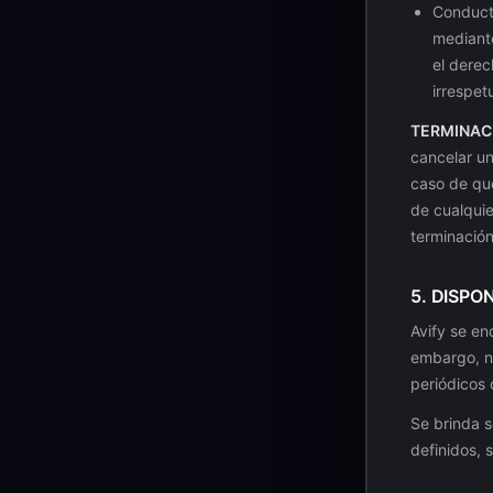
Conducta
mediante
el derec
irrespet
TERMINAC
cancelar un
caso de que
de cualquie
terminació
5. DISPO
Avify se en
embargo, n
periódicos 
Se brinda s
definidos, s