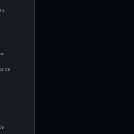
nte
-
sis
os de
de