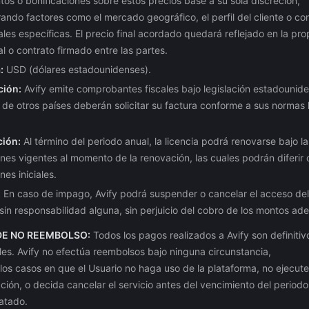
os o bonificaciones sobre estos precios base a su sola discreción,
ando factores como el mercado geográfico, el perfil del cliente o co
les específicas. El precio final acordado quedará reflejado en la pr
l o contrato firmado entre las partes.
:
USD (dólares estadounidenses).
ción:
Avify emite comprobantes fiscales bajo legislación estadounid
 de otros países deberán solicitar su factura conforme a sus normas l
ión:
Al término del periodo anual, la licencia podrá renovarse bajo la
nes vigentes al momento de la renovación, las cuales podrán diferir 
nes iniciales.
:
En caso de impago, Avify podrá suspender o cancelar el acceso del
 sin responsabilidad alguna, sin perjuicio del cobro de los montos a
DE NO REEMBOLSO:
Todos los pagos realizados a Avify son definitiv
les. Avify no efectúa reembolsos bajo ninguna circunstancia,
los casos en que el Usuario no haga uso de la plataforma, no ejecute
ión, o decida cancelar el servicio antes del vencimiento del periodo
atado.