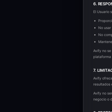
6. RESPO
El Usuario
Proporci
No usar 
No compa
Mantener
Avify no se
plataforma 
7. LIMIT
Avify ofrece
resultados 
Avify no se
negocio o d