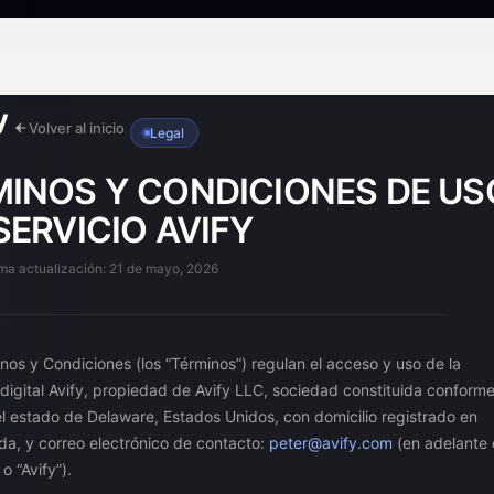
Volver al inicio
Legal
INOS Y CONDICIONES DE US
SERVICIO AVIFY
ima actualización: 21 de mayo, 2026
nos y Condiciones (los “Términos”) regulan el acceso y uso de la
digital Avify, propiedad de Avify LLC, sociedad constituida conforme
el estado de Delaware, Estados Unidos, con domicilio registrado en
ida, y correo electrónico de contacto:
peter@avify.com
(en adelante 
o “Avify”).