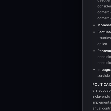
descuent
consider
comercia
comercia
Moneda
Factura
usuarios
aplica.
Renovac
condicio
condicio
Impago
servicio
POLÍTICA 
e irrevocab
incluyendo 
implementac
anual contr