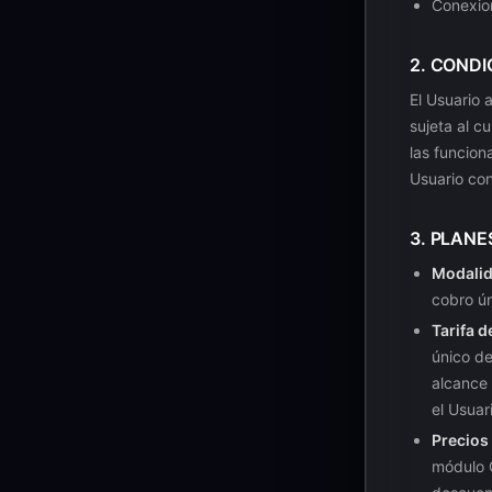
Conexion
2. CONDI
El Usuario 
sujeta al c
las funcion
Usuario con
3. PLANE
Modalid
cobro ú
Tarifa d
único de
alcance 
el Usuar
Precios 
módulo C