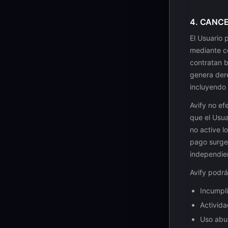
4. CANC
El Usuario 
mediante co
contratan b
genera dere
incluyendo l
Avify no ef
que el Usua
no active l
pago surge 
independien
Avify podrá
Incumpli
Activida
Uso abus