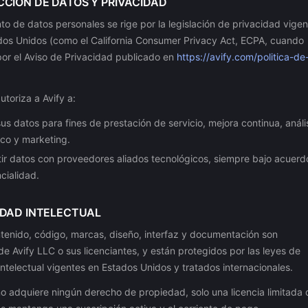
CCIÓN DE DATOS Y PRIVACIDAD
nto de datos personales se rige por la legislación de privacidad vige
dos Unidos (como el California Consumer Privacy Act, ECPA, cuando
por el Aviso de Privacidad publicado en
https://avify.com/politica-de
utoriza a Avify a:
 sus datos para fines de prestación de servicio, mejora continua, análi
ico y marketing.
r datos con proveedores aliados tecnológicos, siempre bajo acuerd
cialidad.
EDAD INTELECTUAL
tenido, código, marcas, diseño, interfaz y documentación son
e Avify LLC o sus licenciantes, y están protegidos por las leyes de
ntelectual vigentes en Estados Unidos y tratados internacionales.
no adquiere ningún derecho de propiedad, solo una licencia limitada 