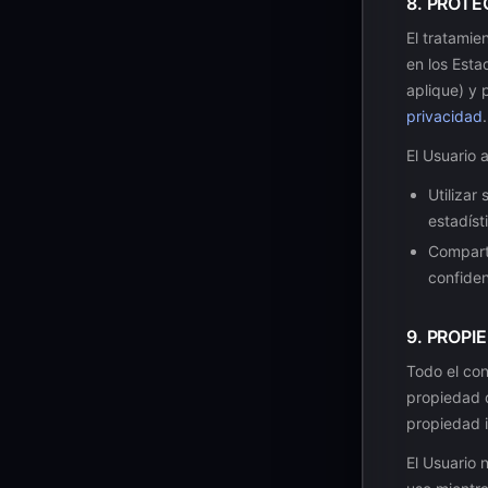
8. PROTE
El tratamie
en los Esta
aplique) y 
privacidad
.
El Usuario a
Utilizar
estadíst
Comparti
confiden
9. PROPI
Todo el con
propiedad d
propiedad i
El Usuario 