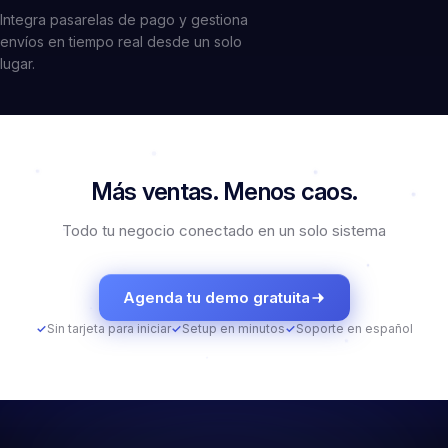
Integra pasarelas de pago y gestiona
envíos en tiempo real desde un solo
lugar.
Más ventas.
Menos caos.
Todo tu negocio conectado en un solo sistema
Agenda tu demo gratuita
✓
Sin tarjeta para iniciar
✓
Setup en minutos
✓
Soporte en español