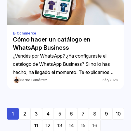
E-Commerce
Cómo hacer un catálogo en
WhatsApp Business
¿Vendés por WhatsApp? ¿Ya configuraste el
catálogo de WhatsApp Business? Si no lo has
hecho, ha llegado el momento. Te explicamos
cómo hacer tu catálogo.
Pedro Gutiérrez
6/7/2026
1
2
3
4
5
6
7
8
9
10
11
12
13
14
15
16