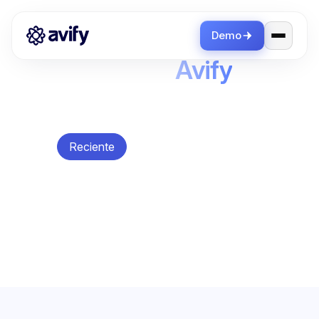
Demo
Blog de
Avify
Artículos, guías y tutoriales para ayudarte a
vender más.
Reciente
Avify
Avify News
Casos de éxito
CRM
Diseño
E-commerce
Emprendimiento
Integraciones
Inventario
Marketing