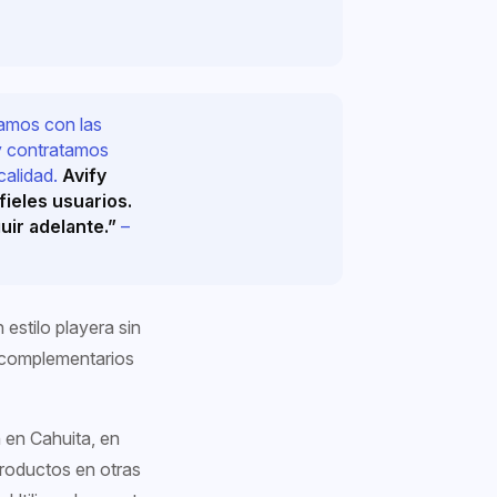
camos con las
y contratamos
calidad.
Avify
ieles usuarios.
guir adelante.”
–
estilo playera sin
 complementarios
 en Cahuita, en
productos en otras