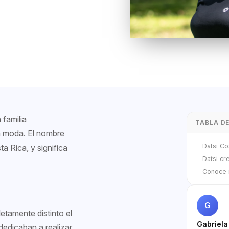
 familia
TABLA D
a moda. El nombre
Datsi Co
a Rica, y significa
Datsi cr
Conoce 
G
etamente distinto el
Gabriela
dedicaban a realizar