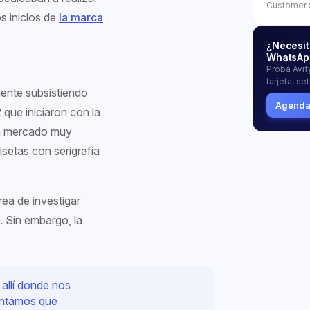
Customer 
s inicios de
la marca
¿Necesit
WhatsAp
Probá Avify
tarjeta, se
mente subsistiendo
Agendar
 que iniciaron con la
 un mercado muy
setas con serigrafía
rea de investigar
. Sin embargo, la
 allí donde nos
entamos que