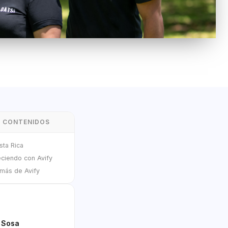
E CONTENIDOS
sta Rica
eciendo con Avify
más de Avify
 Sosa