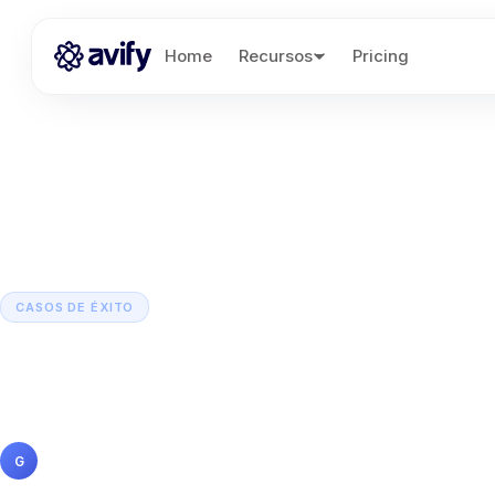
Home
Recursos
Pricing
CASOS DE ÉXITO
Datsi: Impulsa la cult
Costa Rica a través d
Gabriela Sosa
16 febrero 2024
5 min de lectura
G