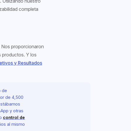
. Utilizando nuestro
zabilidad completa
. Nos proporcionaron
s productos. Y los
tivos y Resultados
o de
dor de 4,500
estábamos
sApp y otras
ro
control de
ios al mismo