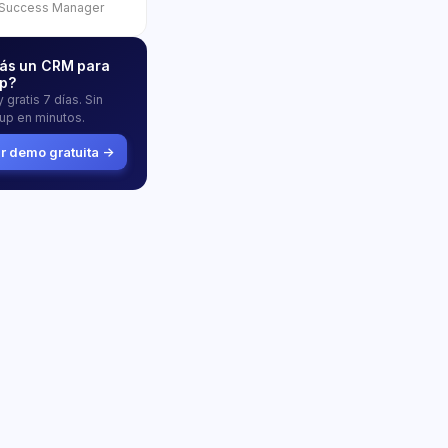
Success Manager
ás un CRM para
p?
 gratis 7 días. Sin
tup en minutos.
 demo gratuita →