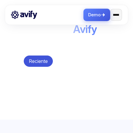
Demo
Blog de
Avify
Artículos, guías y tutoriales para ayudarte a
vender más.
Reciente
Avify
Avify News
Casos de éxito
CRM
Diseño
E-commerce
Emprendimiento
Integraciones
Inventario
Marketing