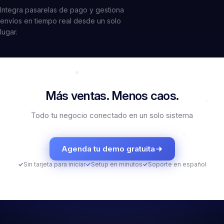
Integra pasarelas de pago y gestiona
envíos en tiempo real desde un solo
lugar.
Más ventas.
Menos caos.
Todo tu negocio conectado en un solo sistema
Agenda tu demo gratuita
✓
Sin tarjeta para iniciar
✓
Setup en minutos
✓
Soporte en español