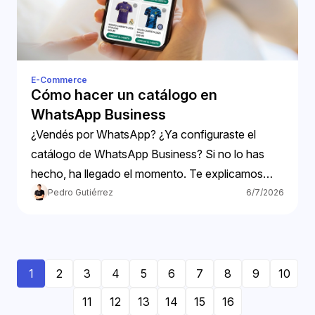
E-Commerce
Cómo hacer un catálogo en
WhatsApp Business
¿Vendés por WhatsApp? ¿Ya configuraste el
catálogo de WhatsApp Business? Si no lo has
hecho, ha llegado el momento. Te explicamos
cómo hacer tu catálogo.
Pedro Gutiérrez
6/7/2026
1
2
3
4
5
6
7
8
9
10
11
12
13
14
15
16