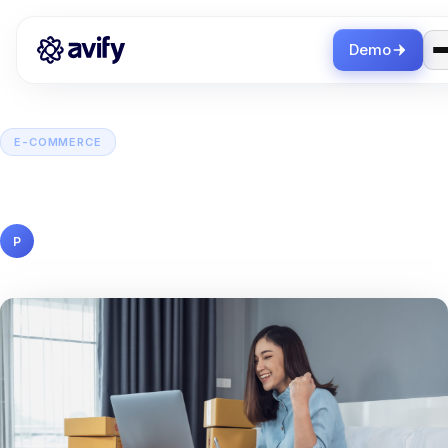
Demo
E-COMMERCE
La importancia de tener una
tienda en línea para mi negocio
Pedro Gutiérrez
12 octubre 2022
7 min de lectura
P