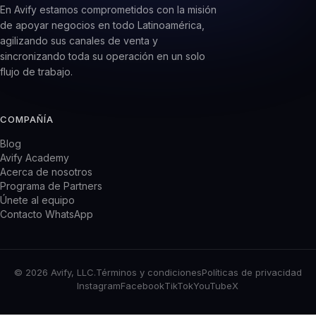
En Avify estamos comprometidos con la misión
de apoyar negocios en todo Latinoamérica,
agilizando sus canales de venta y
sincronizando toda su operación en un solo
flujo de trabajo.
COMPAÑÍA
Blog
Avify Academy
Acerca de nosotros
Programa de Partners
Únete al equipo
Contacto WhatsApp
PRODUCTO
CRM WhatsApp
Sistema de inventario
Tienda en línea
© 2026 Avify, LLC.
Términos y condiciones
Políticas de privacidad
POS tiendas físicas
Instagram
Facebook
TikTok
YouTube
X
Marketing conversacional
INDUSTRIAS