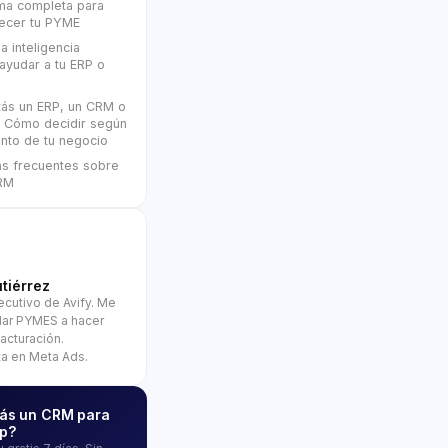
ma completa para
recer tu PYME
a inteligencia
l ayudar a tu ERP o
tás un ERP, un CRM o
? Cómo decidir según
nto de tu negocio
as frecuentes sobre
RM
tiérrez
jecutivo de Avify. Me
dar PYMES a hacer
facturación.
ta en Meta Ads.
ás un CRM para
p?