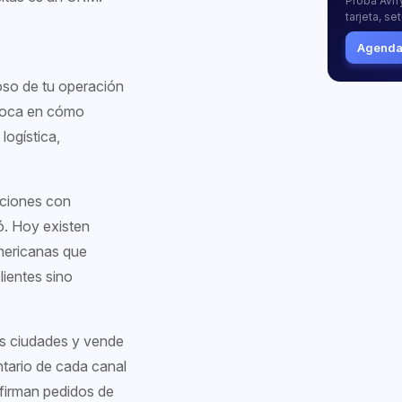
Probá Avify
tarjeta, se
Agendar
ioso de tu operación
nfoca en cómo
logística,
aciones con
. Hoy existen
mericanas que
lientes sino
os ciudades y vende
ntario de cada canal
nfirman pedidos de