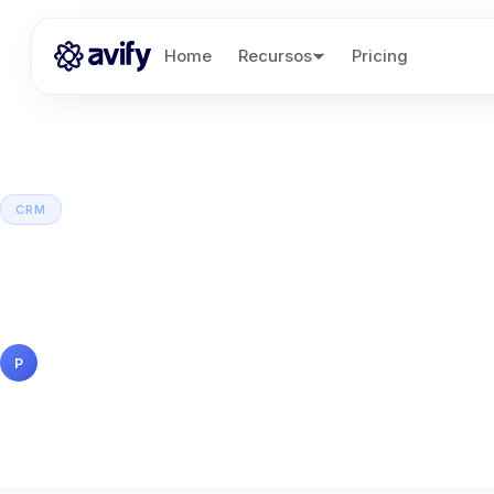
Home
Recursos
Pricing
CRM
Diferencia entre ERP
¿cuál necesita tu ne
Pedro Gutiérrez
19 mayo 2026
14 min de lectura
P