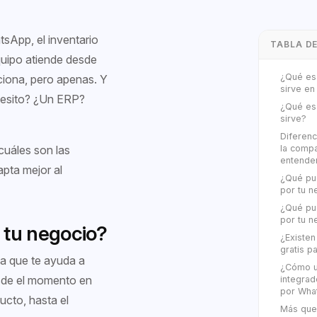
tsApp, el inventario
TABLA D
equipo atiende desde
¿Qué es
nciona, pero apenas. Y
sirve en
cesito? ¿Un ERP?
¿Qué es
sirve?
Diferenc
cuáles son las
la compa
entende
pta mejor al
¿Qué pu
por tu n
¿Qué pu
por tu n
 tu negocio?
¿Existe
gratis 
ma que te ayuda a
¿Cómo u
esde el momento en
integrad
por Wha
cto, hasta el
Más que