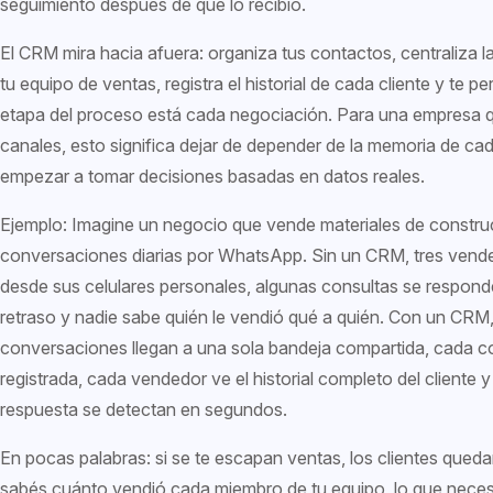
seguimiento después de que lo recibió.
El CRM mira hacia afuera: organiza tus contactos, centraliza 
tu equipo de ventas, registra el historial de cada cliente y te p
etapa del proceso está cada negociación. Para una empresa 
canales, esto significa dejar de depender de la memoria de c
empezar a tomar decisiones basadas en datos reales.
Ejemplo: Imagine un negocio que vende materiales de constru
conversaciones diarias por WhatsApp. Sin un CRM, tres vend
desde sus celulares personales, algunas consultas se respond
retraso y nadie sabe quién le vendió qué a quién. Con un CRM,
conversaciones llegan a una sola bandeja compartida, cada 
registrada, cada vendedor ve el historial completo del cliente y
respuesta se detectan en segundos.
En pocas palabras: si se te escapan ventas, los clientes queda
sabés cuánto vendió cada miembro de tu equipo, lo que nece