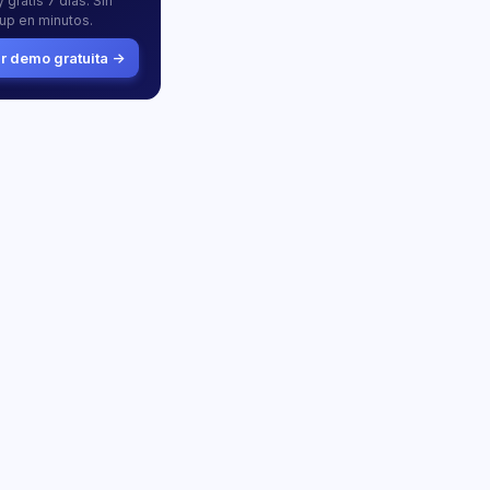
 gratis 7 días. Sin
tup en minutos.
 demo gratuita →