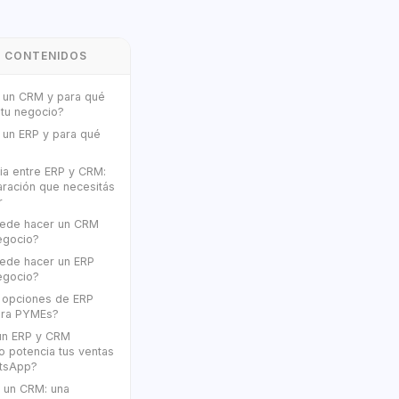
E CONTENIDOS
 un CRM y para qué
 tu negocio?
 un ERP y para qué
ia entre ERP y CRM:
ración que necesitás
r
ede hacer un CRM
egocio?
ede hacer un ERP
egocio?
n opciones de ERP
para PYMEs?
n ERP y CRM
o potencia tus ventas
tsApp?
 un CRM: una