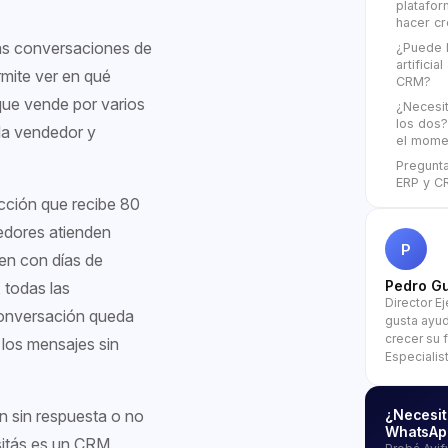
platafor
hacer c
las conversaciones de
¿Puede l
artificia
ermite ver en qué
CRM?
que vende por varios
¿Necesi
los dos
ada vendedor y
el mome
Pregunt
ERP y C
cción que recibe 80
edores atienden
P
en con días de
Pedro Gu
 todas las
Director E
conversación queda
gusta ayu
crecer su 
 los mensajes sin
Especialis
n sin respuesta o no
¿Necesit
WhatsAp
sitás es un CRM.