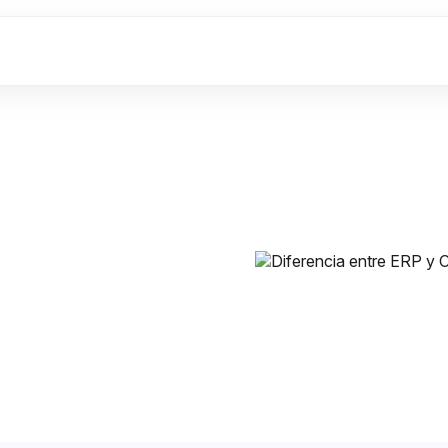
 y CRM:
gocio