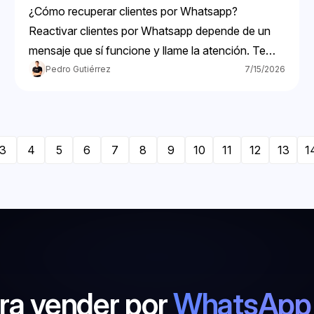
¿Cómo recuperar clientes por Whatsapp?
Reactivar clientes por Whatsapp depende de un
mensaje que sí funcione y llame la atención. Te
ayudamos
Pedro Gutiérrez
7/15/2026
3
4
5
6
7
8
9
10
11
12
13
1
ara vender por
WhatsApp