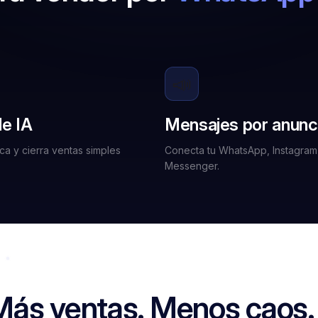
📣
e IA
Mensajes por anunc
ca y cierra ventas simples
Conecta tu WhatsApp, Instagram
Messenger.
Más ventas.
Menos caos.