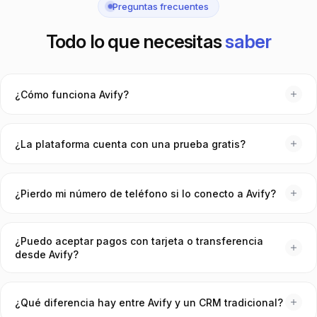
Preguntas frecuentes
Todo lo que necesitas
saber
¿Cómo funciona Avify?
Avify es un CRM omnicanal que centraliza WhatsApp,
Instagram y Messenger en una sola bandeja. Conectas tus
¿La plataforma cuenta con una prueba gratis?
canales, cargas tu catálogo e inventario, y a partir de ahí
puedes crear pedidos, cobrar, hacer envíos y medir resultados
Sí. Agenda una demo gratuita y te mostramos el sistema en
— todo sin salir de la plataforma.
vivo con datos reales. Si decides avanzar, tienes 30 días de
¿Pierdo mi número de teléfono si lo conecto a Avify?
garantía de devolución sin preguntas.
No. Tu número sigue siendo tuyo. Avify se conecta vía la API
oficial de WhatsApp Business de Meta — no pierdes
¿Puedo aceptar pagos con tarjeta o transferencia
conversaciones, historial ni contactos.
desde Avify?
Sí. Puedes enviar links de pago directamente en el chat, cobrar
con SINPE Móvil, tarjeta de crédito/débito y transferencia
¿Qué diferencia hay entre Avify y un CRM tradicional?
bancaria. También incluimos facturación electrónica timbrada