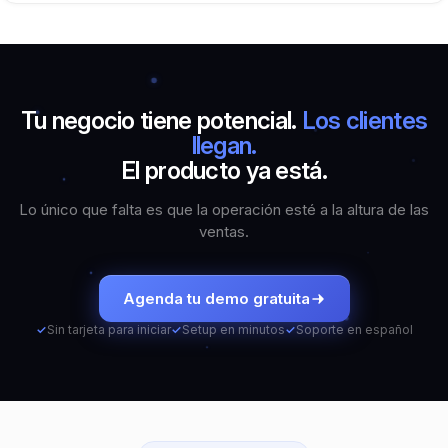
Tu negocio tiene potencial.
Los clientes
llegan.
El producto ya está.
Lo único que falta es que la operación esté a la altura de las
ventas.
Agenda tu demo gratuita
✓
Sin tarjeta para iniciar
✓
Setup en minutos
✓
Soporte en español