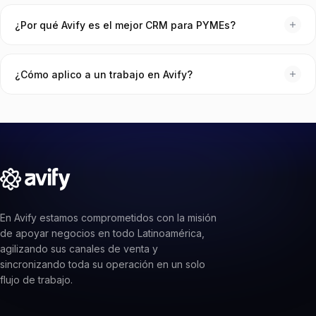
Sí. Puedes vender completamente desde WhatsApp: compartes
tu catálogo, el cliente elige, tú creas el pedido y cobras — sin
¿Por qué Avify es el mejor CRM para PYMEs?
necesidad de un sitio web. Opcionalmente puedes activar una
tienda en línea con tu catálogo listo en minutos.
Porque fue construido específicamente para empresas que
venden productos físicos por WhatsApp. No es una
¿Cómo aplico a un trabajo en Avify?
herramienta adaptada — cada función responde a un
problema real de operación: caos en chats, pedidos perdidos,
Puedes ver todas nuestras posiciones abiertas en la sección
inventario descontrolado y cobros manuales.
Únete al equipo (/empleo). Cada oferta tiene un formulario
donde dejas tus datos de contacto, tu cuenta de GitHub (o un
perfil similar) y adjuntas una carta de presentación en PDF. Ojo:
la carta no es un CV, sino tu oportunidad de contarnos por
qué eres la persona ideal — y debe escribirla una persona, no
una IA: cualquier detección de IA descalifica la postulación.
En Avify estamos comprometidos con la misión
de apoyar negocios en todo Latinoamérica,
agilizando sus canales de venta y
sincronizando toda su operación en un solo
flujo de trabajo.