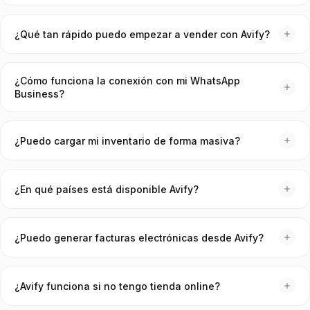
ante Hacienda.
Los CRMs tradicionales están diseñados para email y pipeline
corporativo. Avify nació para negocios que venden por
¿Qué tan rápido puedo empezar a vender con Avify?
WhatsApp: combina conversaciones, pedidos, inventario,
envíos y cobros en un solo lugar, sin integraciones
La mayoría de negocios están operando en menos de 24
complicadas.
horas. Nuestro equipo te acompaña en la conexión de
¿Cómo funciona la conexión con mi WhatsApp
WhatsApp, configuración inicial y migración de contactos.
Business?
Usamos la API oficial de Meta. El proceso toma menos de una
hora y no requiere conocimientos técnicos — te guiamos paso
¿Puedo cargar mi inventario de forma masiva?
a paso. Una vez conectado, todos los mensajes llegan a la
bandeja centralizada de Avify.
Sí, puedes importar tu catálogo desde un archivo CSV o Excel.
También puedes crear productos uno a uno con variantes
¿En qué países está disponible Avify?
(talla, color, presentación), y el inventario se descuenta
automáticamente con cada venta.
Avify opera en 7 países de Latinoamérica: Costa Rica,
Guatemala, El Salvador, Honduras, Nicaragua, Panamá y
¿Puedo generar facturas electrónicas desde Avify?
México. Todos los precios están en USD.
Sí. Avify incluye un sistema propio de facturación electrónica
timbrada ante Hacienda (disponible para Costa Rica). También
¿Avify funciona si no tengo tienda online?
llevamos registro de gastos, ingresos y reportes de caja.